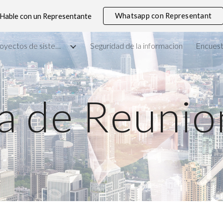
Whatsapp con Representant
Hable con un Representante
ip to main content
Skip to navigat
Ingenieria de proyectos de sistemas y redes
Seguridad de la informacion
Encues
la de Reunio