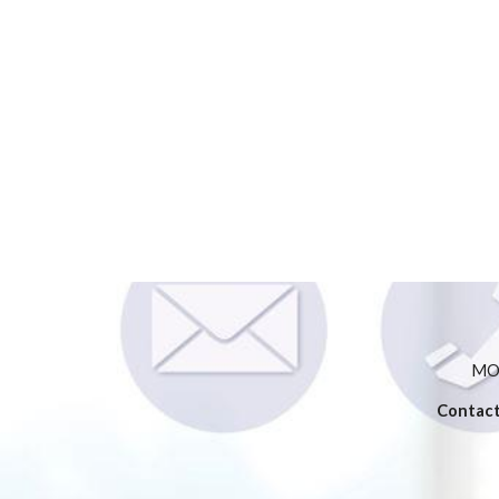
MOV
Contac