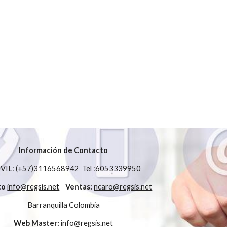
Información de Contacto
IL: (+57)3116568942 Tel :6053339950
to
info@regsis.net
Ventas:
ncaro@regsis.net
Barranquilla Colombia
Web Master:
info@regsis.net